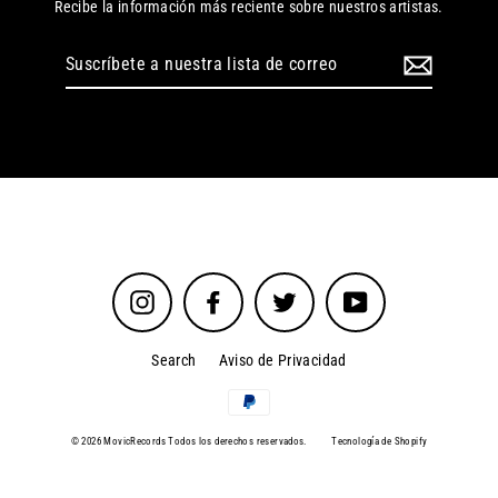
Recibe la información más reciente sobre nuestros artistas.
Suscríbete
a
nuestra
lista
de
correo
Instagram
Facebook
Twitter
YouTube
Search
Aviso de Privacidad
© 2026 MovicRecords Todos los derechos reservados.
Tecnología de Shopify