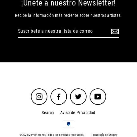
¡Únete a nuestro Newsletter!
Recibe la información más reciente sobre nuestros artistas.
Suscríbete
a
nuestra
lista
de
correo
Instagram
Facebook
Twitter
YouTube
Search
Aviso de Privacidad
© 2026 MovicRecords Todos los derechos reservados.
Tecnología de Shopify