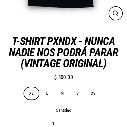
Cerra
(esc)
T-SHIRT PXNDX - NUNCA
NADIE NOS PODRÁ PARAR
(VINTAGE ORIGINAL)
$ 500.00
Precio
habitual
Talla
XL
L
M
S
XS
Cantidad