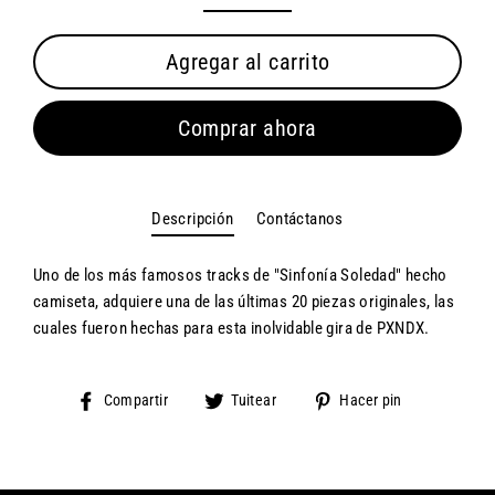
Agregar al carrito
Comprar ahora
Descripción
Contáctanos
Uno de los más famosos tracks de "Sinfonía Soledad" hecho
camiseta, adquiere una de las últimas 20 piezas originales, las
cuales fueron hechas para esta inolvidable gira de PXNDX.
Compartir
Tuitear
Pinear
Compartir
Tuitear
Hacer pin
en
en
en
Facebook
Twitter
Pinterest